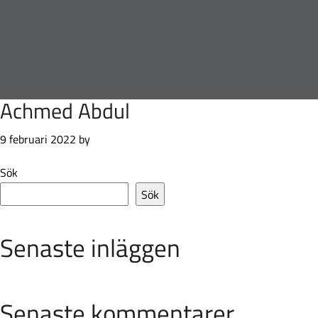
Skip
Skip
Skip
Skip
to
to
to
to
primary
main
primary
footer
navigation
content
sidebar
Achmed Abdul
9 februari 2022
by
Primary
Sök
Sidebar
Sök
Senaste inläggen
Senaste kommentarer