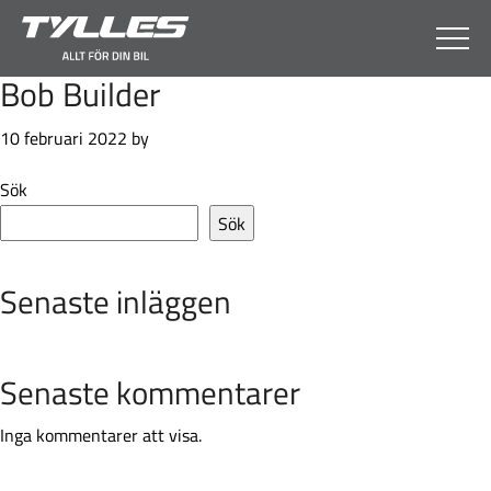
Skip
Skip
Skip
Skip
to
to
to
to
primary
main
primary
footer
Bob Builder
navigation
content
sidebar
10 februari 2022
by
Primary
Sök
Sidebar
Sök
Senaste inläggen
Senaste kommentarer
Inga kommentarer att visa.