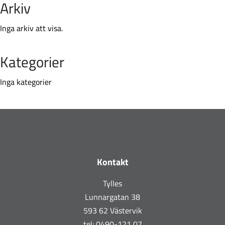
Arkiv
Inga arkiv att visa.
Kategorier
Inga kategorier
Footer
Kontakt
Tylles
Lunnargatan 38
593 62 Västervik
tel: 0490-121 07