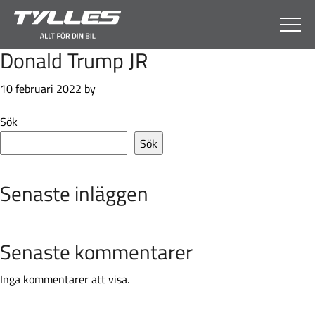
Skip
Skip
Skip
Skip
to
to
to
to
primary
main
primary
footer
Donald Trump JR
navigation
content
sidebar
10 februari 2022
by
Primary
Sök
Sidebar
Sök
Senaste inläggen
Senaste kommentarer
Inga kommentarer att visa.