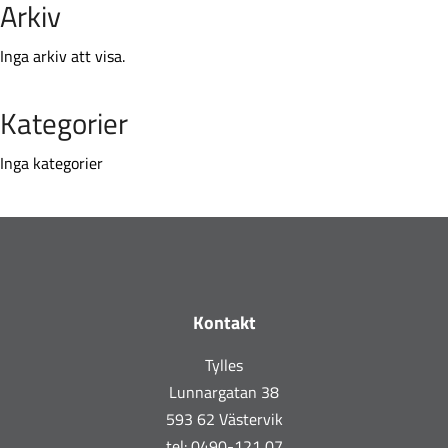
Arkiv
Inga arkiv att visa.
Kategorier
Inga kategorier
Footer
Kontakt
Tylles
Lunnargatan 38
593 62 Västervik
tel: 0490-121 07